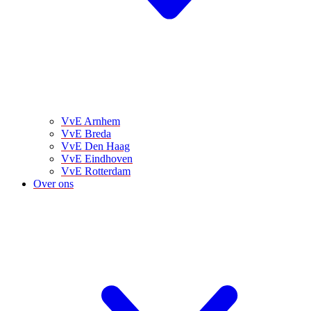
VvE Arnhem
VvE Breda
VvE Den Haag
VvE Eindhoven
VvE Rotterdam
Over ons