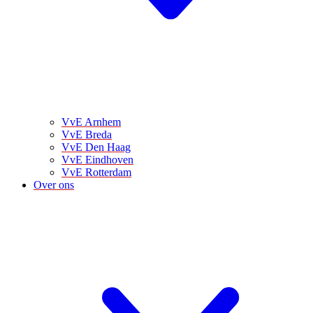
VvE Arnhem
VvE Breda
VvE Den Haag
VvE Eindhoven
VvE Rotterdam
Over ons