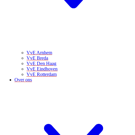
VvE Arnhem
VvE Breda
VvE Den Haag
VvE Eindhoven
VvE Rotterdam
Over ons