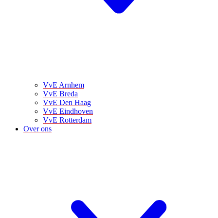
VvE Arnhem
VvE Breda
VvE Den Haag
VvE Eindhoven
VvE Rotterdam
Over ons