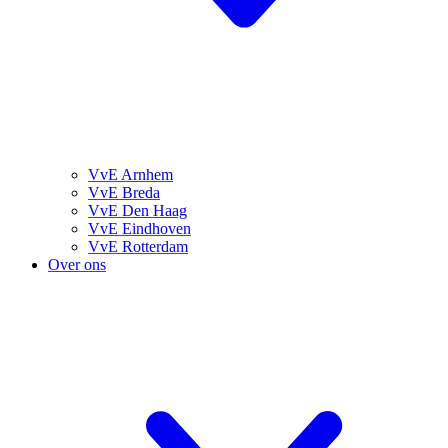
VvE Arnhem
VvE Breda
VvE Den Haag
VvE Eindhoven
VvE Rotterdam
Over ons