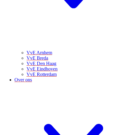
VvE Arnhem
VvE Breda
VvE Den Haag
VvE Eindhoven
VvE Rotterdam
Over ons