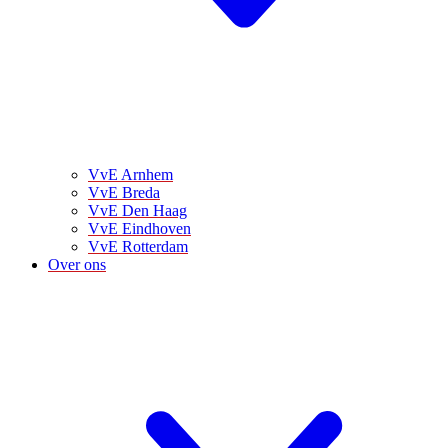
VvE Arnhem
VvE Breda
VvE Den Haag
VvE Eindhoven
VvE Rotterdam
Over ons