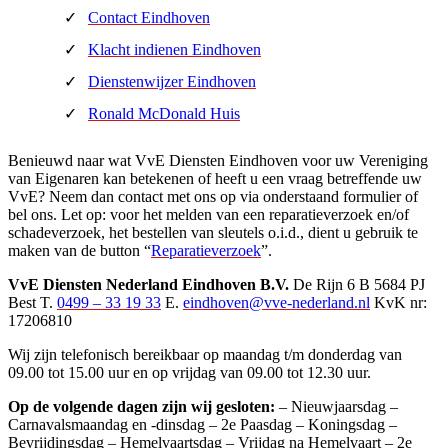
Contact Eindhoven
Klacht indienen Eindhoven
Dienstenwijzer Eindhoven
Ronald McDonald Huis
Benieuwd naar wat VvE Diensten Eindhoven voor uw Vereniging
van Eigenaren kan betekenen of heeft u een vraag betreffende uw
VvE? Neem dan contact met ons op via onderstaand formulier of
bel ons. Let op: voor het melden van een reparatieverzoek en/of
schadeverzoek, het bestellen van sleutels o.i.d., dient u gebruik te
maken van de button “
Reparatieverzoek
”.
VvE Diensten Nederland Eindhoven B.V.
De Rijn 6 B
5684 PJ
Best
T.
0499 – 33 19 33
E.
eindhoven@vve-nederland.nl
KvK nr:
17206810
Wij zijn telefonisch bereikbaar op maandag t/m donderdag van
09.00 tot 15.00 uur en op vrijdag van 09.00 tot 12.30 uur.
Op de volgende dagen zijn wij gesloten:
– Nieuwjaarsdag
–
Carnavalsmaandag en -dinsdag
– 2e Paasdag
– Koningsdag
–
Bevrijdingsdag
– Hemelvaartsdag
– Vrijdag na Hemelvaart
– 2e