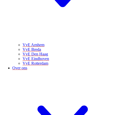
VvE Arnhem
VvE Breda
VvE Den Haag
VvE Eindhoven
VvE Rotterdam
Over ons