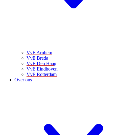
VvE Arnhem
VvE Breda
VvE Den Haag
VvE Eindhoven
VvE Rotterdam
Over ons