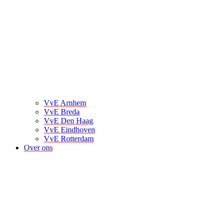
VvE Arnhem
VvE Breda
VvE Den Haag
VvE Eindhoven
VvE Rotterdam
Over ons