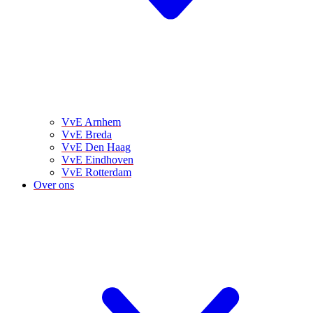
VvE Arnhem
VvE Breda
VvE Den Haag
VvE Eindhoven
VvE Rotterdam
Over ons