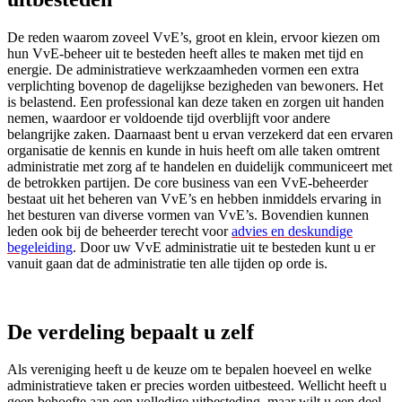
De reden waarom zoveel VvE’s, groot en klein, ervoor kiezen om
hun VvE-beheer uit te besteden heeft alles te maken met tijd en
energie. De administratieve werkzaamheden vormen een extra
verplichting bovenop de dagelijkse bezigheden van bewoners. Het
is belastend. Een professional kan deze taken en zorgen uit handen
nemen, waardoor er voldoende tijd overblijft voor andere
belangrijke zaken. Daarnaast bent u ervan verzekerd dat een ervaren
organisatie de kennis en kunde in huis heeft om alle taken omtrent
administratie met zorg af te handelen en duidelijk communiceert met
de betrokken partijen. De core business van een VvE-beheerder
bestaat uit het beheren van VvE’s en hebben inmiddels ervaring in
het besturen van diverse vormen van VvE’s. Bovendien kunnen
leden ook bij de beheerder terecht voor
advies en deskundige
begeleiding
. Door uw VvE administratie uit te besteden kunt u er
vanuit gaan dat de administratie ten alle tijden op orde is.
De verdeling bepaalt u zelf
Als vereniging heeft u de keuze om te bepalen hoeveel en welke
administratieve taken er precies worden uitbesteed. Wellicht heeft u
geen behoefte aan een volledige uitbesteding, maar wilt u een deel