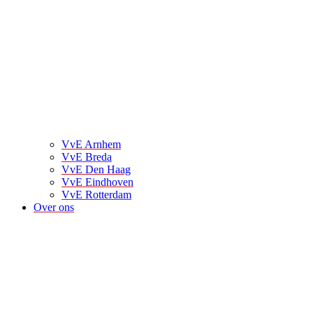
VvE Arnhem
VvE Breda
VvE Den Haag
VvE Eindhoven
VvE Rotterdam
Over ons